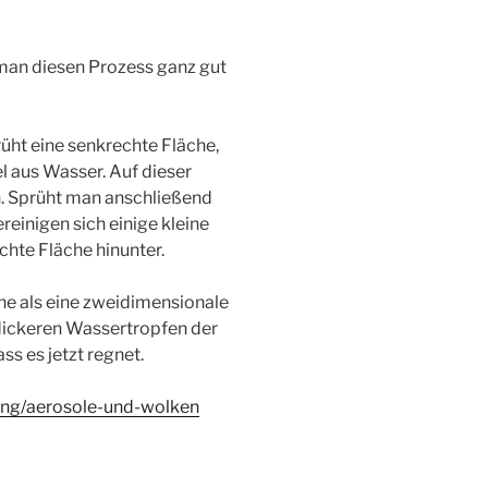
 man diesen Prozess ganz gut
ht eine senkrechte Fläche,
l aus Wasser. Auf dieser
en. Sprüht man anschließend
reinigen sich einige kleine
chte Fläche hinunter.
he als eine zweidimensionale
 dickeren Wassertropfen der
s es jetzt regnet.
ung/aerosole-und-wolken