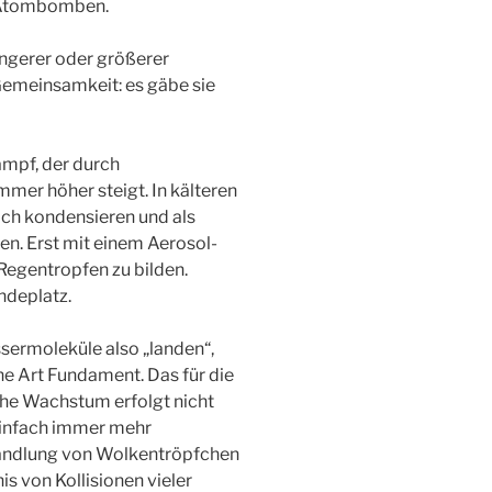
r Atombomben.
ingerer oder größerer
emeinsamkeit: es gäbe sie
mpf, der durch
mer höher steigt. In kälteren
ch kondensieren und als
en. Erst mit einem Aerosol-
Regentropfen zu bilden.
ndeplatz.
sermoleküle also „landen“,
e Art Fundament. Das für die
che Wachstum erfolgt nicht
einfach immer mehr
andlung von Wolkentröpfchen
is von Kollisionen vieler