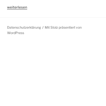
„Die
weiterlesen
Tageszeitung
und
der
Datenschutzerklärung
Mit Stolz präsentiert von
Serienmörder“
WordPress