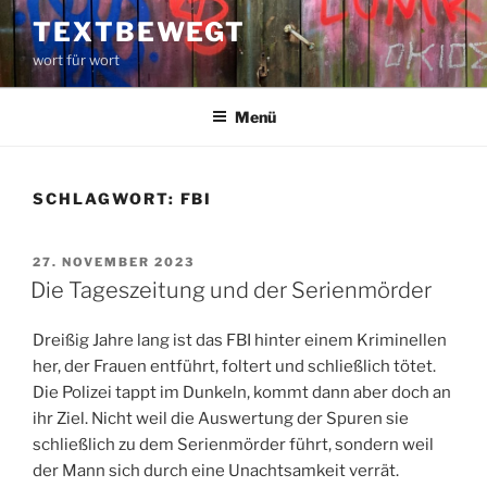
Zum
TEXTBEWEGT
Inhalt
wort für wort
springen
Menü
SCHLAGWORT:
FBI
VERÖFFENTLICHT
27. NOVEMBER 2023
AM
Die Tageszeitung und der Serienmörder
Dreißig Jahre lang ist das FBI hinter einem Kriminellen
her, der Frauen entführt, foltert und schließlich tötet.
Die Polizei tappt im Dunkeln, kommt dann aber doch an
ihr Ziel. Nicht weil die Auswertung der Spuren sie
schließlich zu dem Serienmörder führt, sondern weil
der Mann sich durch eine Unachtsamkeit verrät.