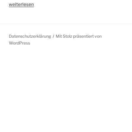
„Ältere
weiterlesen
Menschen
haben
das
größte
Datenschutzerklärung
Mit Stolz präsentiert von
Interesse
WordPress
an
Online-
Nachrichten
zu
Corona“