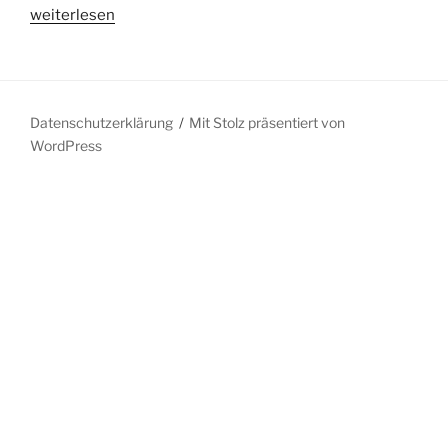
„Umfrage:
weiterlesen
Coronapandemie
und
Klimawandel
sind
Datenschutzerklärung
Mit Stolz präsentiert von
vergleichbar
WordPress
große
Probleme“