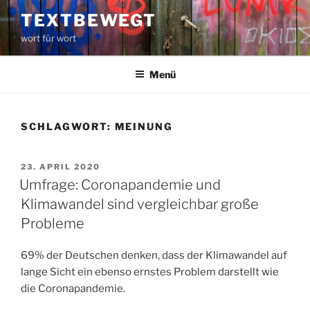
Zum
TEXTBEWEGT
Inhalt
wort für wort
springen
Menü
SCHLAGWORT:
MEINUNG
VERÖFFENTLICHT
23. APRIL 2020
AM
Umfrage: Coronapandemie und
Klimawandel sind vergleichbar große
Probleme
69% der Deutschen denken, dass der Klimawandel auf
lange Sicht ein ebenso ernstes Problem darstellt wie
die Coronapandemie.