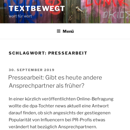
Zum
TEXTBEWEGT
Inhalt
wort für wort
springen
Menü
SCHLAGWORT:
PRESSEARBEIT
VERÖFFENTLICHT
30. SEPTEMBER 2019
AM
Pressearbeit: Gibt es heute andere
Ansprechpartner als früher?
In einer kürzlich veröffentlichten Online-Befragung
wollte die dpa-Tochter news aktuell eine Antwort
darauf finden, ob sich angesichts der gestiegenen
Popularität von Influencern bei PR-Profis etwas
verändert hat bezüglich Ansprechpartnern.