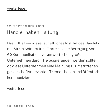
„Pressearbeit:
weiterlesen
Gibt
es
heute
VERÖFFENTLICHT
12. SEPTEMBER 2019
AM
andere
Händler haben Haltung
Ansprechpartner
als
Das EHI ist ein wissenschaftliches Institut des Handels
früher?“
mit Sitz in Köln. Im Juni führte es eine Befragung von
60 Kommunikationsverantwortlichen großer
Unternehmen durch. Herausgefunden werden sollte,
ob diese Unternehmen eine Meinung zu umstrittenen
gesellschaftsrelevanten Themen haben und öffentlich
kommunizieren.
„Händler
weiterlesen
haben
Haltung“
VERÖFFENTLICHT
18. APRIL 2019