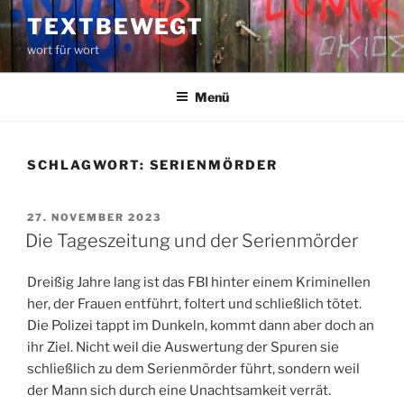
Zum
TEXTBEWEGT
Inhalt
wort für wort
springen
Menü
SCHLAGWORT:
SERIENMÖRDER
VERÖFFENTLICHT
27. NOVEMBER 2023
AM
Die Tageszeitung und der Serienmörder
Dreißig Jahre lang ist das FBI hinter einem Kriminellen
her, der Frauen entführt, foltert und schließlich tötet.
Die Polizei tappt im Dunkeln, kommt dann aber doch an
ihr Ziel. Nicht weil die Auswertung der Spuren sie
schließlich zu dem Serienmörder führt, sondern weil
der Mann sich durch eine Unachtsamkeit verrät.