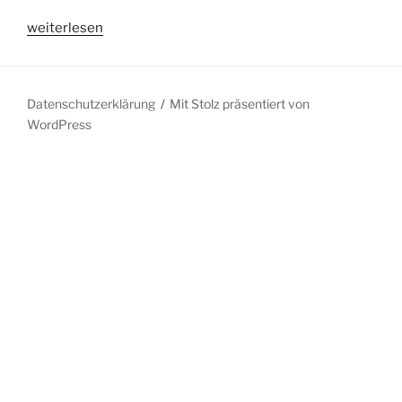
„Die
weiterlesen
Tageszeitung
und
der
Datenschutzerklärung
Mit Stolz präsentiert von
Serienmörder“
WordPress