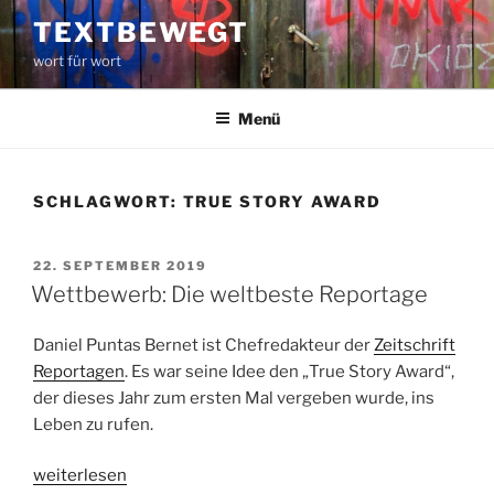
Zum
TEXTBEWEGT
Inhalt
wort für wort
springen
Menü
SCHLAGWORT:
TRUE STORY AWARD
VERÖFFENTLICHT
22. SEPTEMBER 2019
AM
Wettbewerb: Die weltbeste Reportage
Daniel Puntas Bernet ist Chefredakteur der
Zeitschrift
Reportagen
. Es war seine Idee den „True Story Award“,
der dieses Jahr zum ersten Mal vergeben wurde, ins
Leben zu rufen.
„Wettbewerb:
weiterlesen