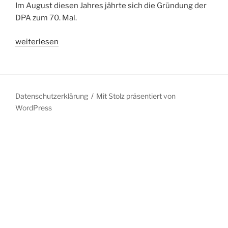
Im August diesen Jahres jährte sich die Gründung der
DPA zum 70. Mal.
„Presse:
weiterlesen
70
Jahre
Deutsche
Presse
Datenschutzerklärung
Mit Stolz präsentiert von
Agentur“
WordPress