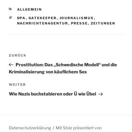
KATEGORIEN
ALLGEMEIN
SCHLAGWÖRTER
DPA
,
GATEKEEPER
,
JOURNALISMUS
,
NACHRICHTENAGENTUR
,
PRESSE
,
ZEITUNGEN
Beitragsnavigation
Vorheriger
ZURÜCK
Beitrag
Prostitution: Das „Schwedische Modell“ und die
Kriminalisierung von käuflichem Sex
Nächster
WEITER
Beitrag
Wie Nazis buchstabieren oder Ü wie Übel
Datenschutzerklärung
Mit Stolz präsentiert von