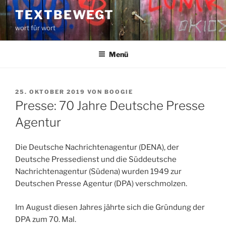
Zum
TEXTBEWEGT
Inhalt
wort für wort
springen
Menü
VERÖFFENTLICHT
25. OKTOBER 2019
VON
BOOGIE
AM
Presse: 70 Jahre Deutsche Presse
Agentur
Die Deutsche Nachrichtenagentur (DENA), der
Deutsche Pressedienst und die Süddeutsche
Nachrichtenagentur (Südena) wurden 1949 zur
Deutschen Presse Agentur (DPA) verschmolzen.
Im August diesen Jahres jährte sich die Gründung der
DPA zum 70. Mal.