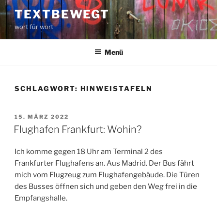
Zum
TEXTBEWEGT
Inhalt
wort für wort
springen
Menü
SCHLAGWORT:
HINWEISTAFELN
VERÖFFENTLICHT
15. MÄRZ 2022
AM
Flughafen Frankfurt: Wohin?
Ich komme gegen 18 Uhr am Terminal 2 des
Frankfurter Flughafens an. Aus Madrid. Der Bus fährt
mich vom Flugzeug zum Flughafengebäude. Die Türen
des Busses öffnen sich und geben den Weg frei in die
Empfangshalle.