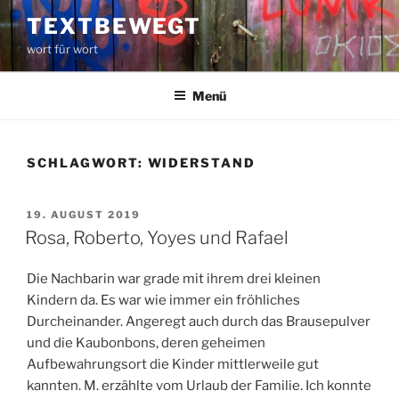
Zum
TEXTBEWEGT
Inhalt
wort für wort
springen
Menü
SCHLAGWORT:
WIDERSTAND
VERÖFFENTLICHT
19. AUGUST 2019
AM
Rosa, Roberto, Yoyes und Rafael
Die Nachbarin war grade mit ihrem drei kleinen
Kindern da. Es war wie immer ein fröhliches
Durcheinander. Angeregt auch durch das Brausepulver
und die Kaubonbons, deren geheimen
Aufbewahrungsort die Kinder mittlerweile gut
kannten. M. erzählte vom Urlaub der Familie. Ich konnte