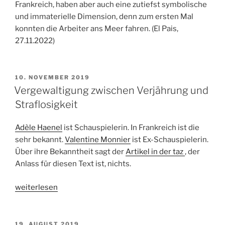
Frankreich, haben aber auch eine zutiefst symbolische
und immaterielle Dimension, denn zum ersten Mal
konnten die Arbeiter ans Meer fahren. (El Pais,
27.11.2022)
VERÖFFENTLICHT
10. NOVEMBER 2019
AM
Vergewaltigung zwischen Verjährung und
Straflosigkeit
Adèle Haenel
ist Schauspielerin. In Frankreich ist die
sehr bekannt.
Valentine Monnier
ist Ex-Schauspielerin.
Über ihre Bekanntheit sagt der
Artikel in der taz
, der
Anlass für diesen Text ist, nichts.
„Vergewaltigung
weiterlesen
zwischen
Verjährung
und
VERÖFFENTLICHT
19. AUGUST 2019