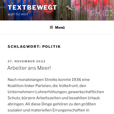
Zum
TEXTBEWEGT
Inhalt
wort für wort
springen
Menü
SCHLAGWORT:
POLITIK
VERÖFFENTLICHT
27. NOVEMBER 2022
AM
Arbeiter ans Meer!
Nach monatelangen Streiks konnte 1936 eine
Koalition linker Parteien, die Volksfront, den
Unternehmern Lohnerhöhungen, gewerkschaftlichen
Schutz, kürzere Arbeitszeiten und bezahlten Urlaub
abringen. All diese Dinge gehören zu den größten
sozialen und materiellen Errungenschaften in