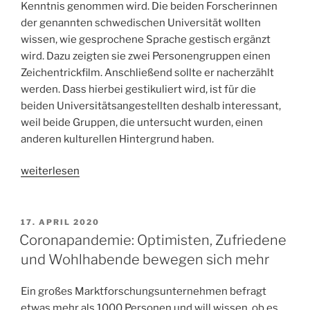
Kenntnis genommen wird. Die beiden Forscherinnen
der genannten schwedischen Universität wollten
wissen, wie gesprochene Sprache gestisch ergänzt
wird. Dazu zeigten sie zwei Personengruppen einen
Zeichentrickfilm. Anschließend sollte er nacherzählt
werden. Dass hierbei gestikuliert wird, ist für die
beiden Universitätsangestellten deshalb interessant,
weil beide Gruppen, die untersucht wurden, einen
anderen kulturellen Hintergrund haben.
„Gestisches“
weiterlesen
VERÖFFENTLICHT
17. APRIL 2020
AM
Coronapandemie: Optimisten, Zufriedene
und Wohlhabende bewegen sich mehr
Ein großes Marktforschungsunternehmen befragt
etwas mehr als 1000 Personen und will wissen, ob es