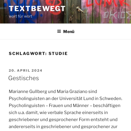
Zum
TEXTBEWEGT
Inhalt
wort für wort
springen
Menü
SCHLAGWORT:
STUDIE
VERÖFFENTLICHT
20. APRIL 2024
AM
Gestisches
Marianne Gullberg und Maria Graziano sind
Psycholinguisten an der Universität Lund in Schweden.
Psycholinguisten – Frauen und Männer – beschäftigen
sich u.a. damit, wie verbale Sprache einerseits in
geschriebener und gesprochener Form entsteht und
andererseits in geschriebener und gesprochener zur