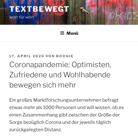
Zum
TEXTBEWEGT
Inhalt
wort für wort
springen
Menü
VERÖFFENTLICHT
17. APRIL 2020
VON
BOOGIE
AM
Coronapandemie: Optimisten,
Zufriedene und Wohlhabende
bewegen sich mehr
Ein großes Marktforschungsunternehmen befragt
etwas mehr als 1000 Personen und will wissen, ob es
einen Zusammenhang gibt zwischen der Größe der
Sorge bezüglich Corona und der jeweils täglich
zurückgelegten Distanz.