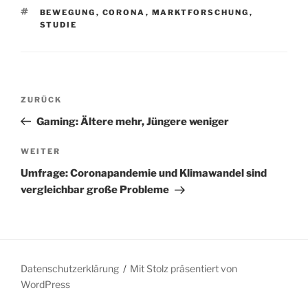
SCHLAGWÖRTER
BEWEGUNG
,
CORONA
,
MARKTFORSCHUNG
,
STUDIE
Beitragsnavigation
Vorheriger
ZURÜCK
Beitrag
Gaming: Ältere mehr, Jüngere weniger
Nächster
WEITER
Beitrag
Umfrage: Coronapandemie und Klimawandel sind
vergleichbar große Probleme
Datenschutzerklärung
Mit Stolz präsentiert von
WordPress