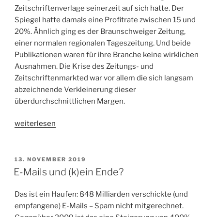
Zeitschriftenverlage seinerzeit auf sich hatte. Der
Spiegel hatte damals eine Profitrate zwischen 15 und
20%. Ähnlich ging es der Braunschweiger Zeitung,
einer normalen regionalen Tageszeitung. Und beide
Publikationen waren für ihre Branche keine wirklichen
Ausnahmen. Die Krise des Zeitungs- und
Zeitschriftenmarkted war vor allem die sich langsam
abzeichnende Verkleinerung dieser
überdurchschnittlichen Margen.
„Arbeitsministerium
weiterlesen
unterstützt
Forderung
der
VERÖFFENTLICHT
13. NOVEMBER 2019
AM
Verlage
E-Mails und (k)ein Ende?
nach
Subventionierung
Das ist ein Haufen: 848 Milliarden verschickte (und
des
empfangene) E-Mails – Spam nicht mitgerechnet.
Zeitungsvertriebs“