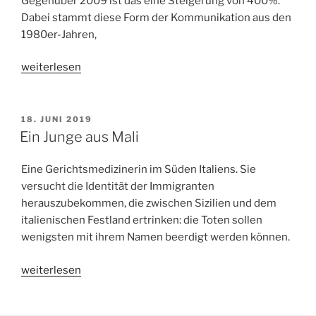
Gegenüber 2009 ist das eine Steigerung von 400%.
Dabei stammt diese Form der Kommunikation aus den
1980er-Jahren,
„E-
weiterlesen
Mails
und
(k)ein
VERÖFFENTLICHT
18. JUNI 2019
AM
Ende?“
Ein Junge aus Mali
Eine Gerichtsmedizinerin im Süden Italiens. Sie
versucht die Identität der Immigranten
herauszubekommen, die zwischen Sizilien und dem
italienischen Festland ertrinken: die Toten sollen
wenigsten mit ihrem Namen beerdigt werden können.
„Ein
weiterlesen
Junge
aus