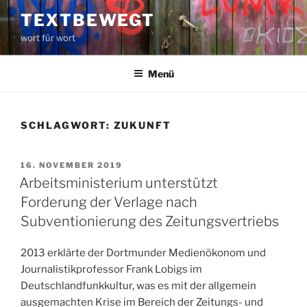
Zum
TEXTBEWEGT
Inhalt
wort für wort
springen
Menü
SCHLAGWORT:
ZUKUNFT
VERÖFFENTLICHT
16. NOVEMBER 2019
AM
Arbeitsministerium unterstützt
Forderung der Verlage nach
Subventionierung des Zeitungsvertriebs
2013 erklärte der Dortmunder Medienökonom und
Journalistikprofessor Frank Lobigs im
Deutschlandfunkkultur, was es mit der allgemein
ausgemachten Krise im Bereich der Zeitungs- und