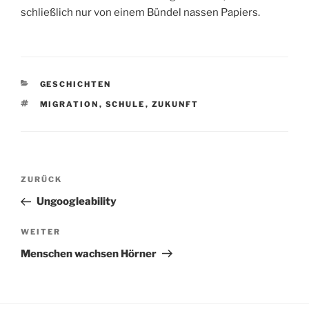
schließlich nur von einem Bündel nassen Papiers.
KATEGORIEN
GESCHICHTEN
SCHLAGWÖRTER
MIGRATION
,
SCHULE
,
ZUKUNFT
Beitragsnavigation
Vorheriger
ZURÜCK
Beitrag
Ungoogleability
Nächster
WEITER
Beitrag
Menschen wachsen Hörner