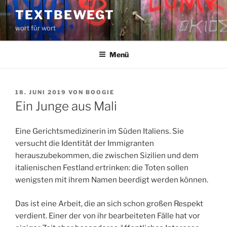
Zum
TEXTBEWEGT
Inhalt
wort für wort
springen
Menü
VERÖFFENTLICHT
18. JUNI 2019
VON
BOOGIE
AM
Ein Junge aus Mali
Eine Gerichtsmedizinerin im Süden Italiens. Sie
versucht die Identität der Immigranten
herauszubekommen, die zwischen Sizilien und dem
italienischen Festland ertrinken: die Toten sollen
wenigsten mit ihrem Namen beerdigt werden können.
Das ist eine Arbeit, die an sich schon großen Respekt
verdient. Einer der von ihr bearbeiteten Fälle hat vor