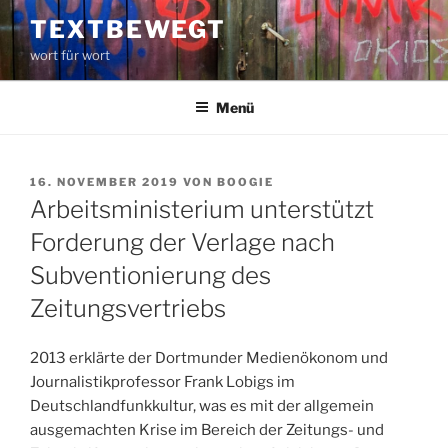
Zum
TEXTBEWEGT
Inhalt
wort für wort
springen
Menü
VERÖFFENTLICHT
16. NOVEMBER 2019
VON
BOOGIE
AM
Arbeitsministerium unterstützt
Forderung der Verlage nach
Subventionierung des
Zeitungsvertriebs
2013 erklärte der Dortmunder Medienökonom und
Journalistikprofessor Frank Lobigs im
Deutschlandfunkkultur, was es mit der allgemein
ausgemachten Krise im Bereich der Zeitungs- und