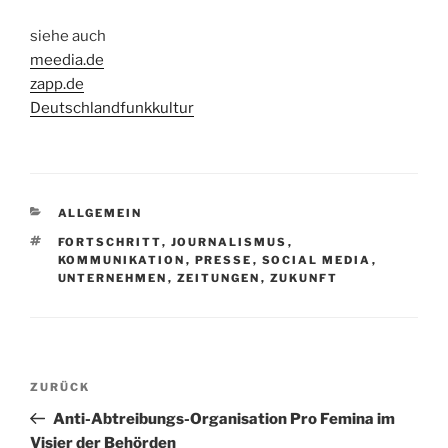
siehe auch
meedia.de
zapp.de
Deutschlandfunkkultur
KATEGORIEN
ALLGEMEIN
SCHLAGWÖRTER
FORTSCHRITT
,
JOURNALISMUS
,
KOMMUNIKATION
,
PRESSE
,
SOCIAL MEDIA
,
UNTERNEHMEN
,
ZEITUNGEN
,
ZUKUNFT
Beitragsnavigation
Vorheriger
ZURÜCK
Beitrag
Anti-Abtreibungs-Organisation Pro Femina im
Visier der Behörden