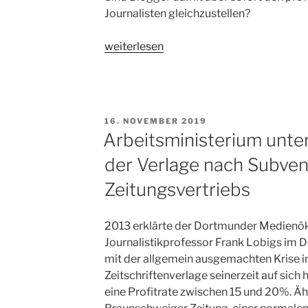
Journalisten gleichzustellen?
„Studie:
weiterlesen
Blogger
versus
Journalisten“
VERÖFFENTLICHT
16. NOVEMBER 2019
AM
Arbeitsministerium unte
der Verlage nach Subven
Zeitungsvertriebs
2013 erklärte der Dortmunder Medien
Journalistikprofessor Frank Lobigs im D
mit der allgemein ausgemachten Krise i
Zeitschriftenverlage seinerzeit auf sich 
eine Profitrate zwischen 15 und 20%. Äh