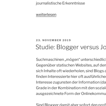
journalistische Erkenntnisse
„Deniz
weiterlesen
Yüzel
und
der
Journalismus“
VERÖFFENTLICHT
23. NOVEMBER 2019
AM
Studie: Blogger versus J
Suchmaschinen „mögen“ unterschiedlich
Gegenüber statischen Websites, auf den
sich Inhalte oft wiederholen, sind Blogs
finden Interessierte hier oft ausführlic
Interesse zugunsten der Information (da
Grade in der Kombination mit den sozia
ausgezeichnete Form der Onlinekommun
Sind Blogger damit aber sofort den prof