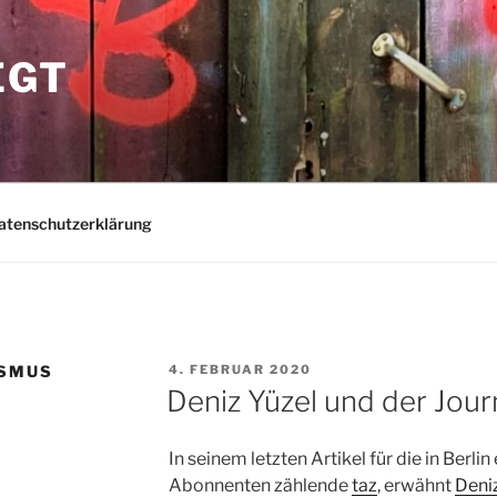
EGT
atenschutzerklärung
VERÖFFENTLICHT
ISMUS
4. FEBRUAR 2020
AM
Deniz Yüzel und der Jou
In seinem letzten Artikel für die in Berl
Abonnenten zählende
taz
, erwähnt
Deni