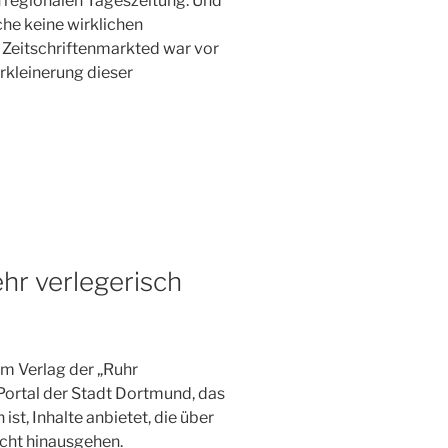
 regionalen Tageszeitung. Und
che keine wirklichen
 Zeitschriftenmarkted war vor
rkleinerung dieser
ehr verlegerisch
dem Verlag der „Ruhr
 Portal der Stadt Dortmund, das
st, Inhalte anbietet, die über
icht hinausgehen.