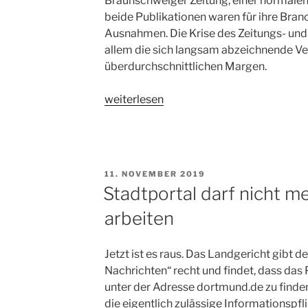
Braunschweiger Zeitung, einer normalen
beide Publikationen waren für ihre Bran
Ausnahmen. Die Krise des Zeitungs- und
allem die sich langsam abzeichnende Ve
überdurchschnittlichen Margen.
„Arbeitsministerium
weiterlesen
unterstützt
Forderung
der
Verlage
VERÖFFENTLICHT
11. NOVEMBER 2019
nach
AM
Stadtportal darf nicht m
Subventionierung
arbeiten
des
Zeitungsvertriebs“
Jetzt ist es raus. Das Landgericht gibt 
Nachrichten“ recht und findet, dass das
unter der Adresse dortmund.de zu finden i
die eigentlich zulässige Informationspfl