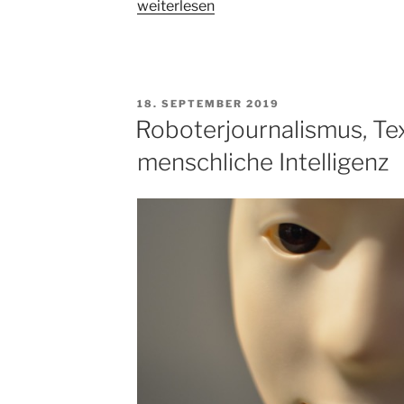
„Wettbewerb:
weiterlesen
Die
weltbeste
Reportage“
VERÖFFENTLICHT
18. SEPTEMBER 2019
AM
Roboterjournalismus, Te
menschliche Intelligenz