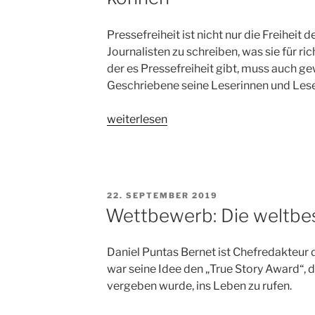
Pressefreiheit ist nicht nur die Freiheit 
Journalisten zu schreiben, was sie für rich
der es Pressefreiheit gibt, muss auch ge
Geschriebene seine Leserinnen und Leser
„Wie
weiterlesen
Presseartikel
auch
verhindert
werden
VERÖFFENTLICHT
22. SEPTEMBER 2019
können“
AM
Wettbewerb: Die weltbe
Daniel Puntas Bernet ist Chefredakteur 
war seine Idee den „True Story Award“, 
vergeben wurde, ins Leben zu rufen.