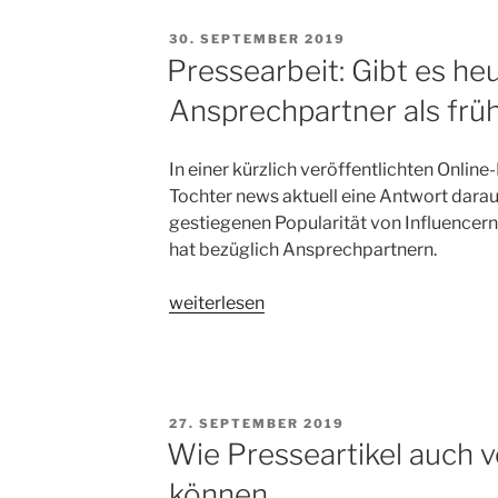
Presse
VERÖFFENTLICHT
30. SEPTEMBER 2019
Agentur“
AM
Pressearbeit: Gibt es he
Ansprechpartner als frü
In einer kürzlich veröffentlichten Onlin
Tochter news aktuell eine Antwort darauf
gestiegenen Popularität von Influencern
hat bezüglich Ansprechpartnern.
„Pressearbeit:
weiterlesen
Gibt
es
heute
andere
VERÖFFENTLICHT
27. SEPTEMBER 2019
Ansprechpartner
AM
Wie Presseartikel auch 
als
können
früher?“