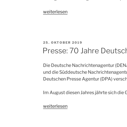
„Stadtportal
weiterlesen
darf
nicht
mehr
verlegerisch
VERÖFFENTLICHT
25. OKTOBER 2019
arbeiten“
AM
Presse: 70 Jahre Deutsc
Die Deutsche Nachrichtenagentur (DENA
und die Süddeutsche Nachrichtenagentu
Deutschen Presse Agentur (DPA) versc
Im August diesen Jahres jährte sich die
„Presse:
weiterlesen
70
Jahre
Deutsche