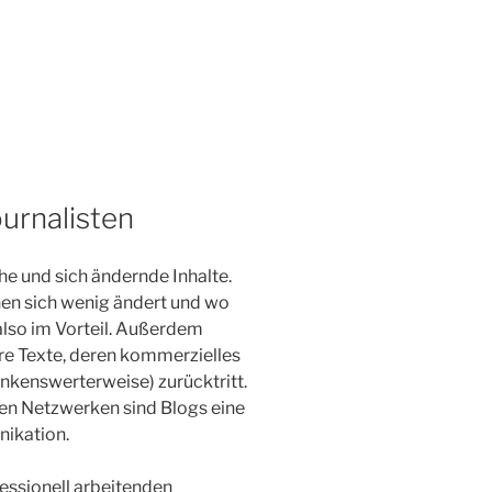
ournalisten
e und sich ändernde Inhalte.
en sich wenig ändert und wo
 also im Vorteil. Außerdem
here Texte, deren kommerzielles
nkenswerterweise) zurücktritt.
len Netzwerken sind Blogs eine
ikation.
essionell arbeitenden