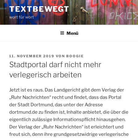
Zum
TEXTBEWEGT
Inhalt
wort für wort
springen
Menü
VERÖFFENTLICHT
11. NOVEMBER 2019
VON
BOOGIE
AM
Stadtportal darf nicht mehr
verlegerisch arbeiten
Jetzt ist es raus. Das Landgericht gibt dem Verlag der
„Ruhr Nachrichten“ recht und findet, dass das Portal
der Stadt Dortmund, das unter der Adresse
dortmund.de zu finden ist, Inhalte anbietet, die über die
eigentlich zulässige Informationspflicht hinausgehen.
Der Verlag der „Ruhr Nachrichten“ ist erleichtert und
freut sich, denn ihre grundgesetzwidrige verlegerische