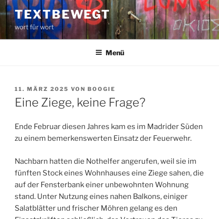
Zum
TEXTBEWEGT
Inhalt
wort für wort
springen
Menü
VERÖFFENTLICHT
11. MÄRZ 2025
VON
BOOGIE
AM
Eine Ziege, keine Frage?
Ende Februar diesen Jahres kam es im Madrider Süden
zu einem bemerkenswerten Einsatz der Feuerwehr.
Nachbarn hatten die Nothelfer angerufen, weil sie im
fünften Stock eines Wohnhauses eine Ziege sahen, die
auf der Fensterbank einer unbewohnten Wohnung
stand. Unter Nutzung eines nahen Balkons, einiger
Salatblätter und frischer Möhren gelang es den