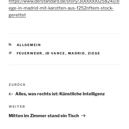
https://www.derstandard.de/story/3000000258241/zi
ege-in-madrid-mit-karotten-aus-f252nftem-stock-
gerettet
KATEGORIEN
ALLGEMEIN
SCHLAGWÖRTER
FEUERWEHR
,
JD VANCE
,
MADRID
,
ZIEGE
Beitragsnavigation
Vorheriger
ZURÜCK
Beitrag
Alles, was rechts ist: Künstliche Intelligenz
Nächster
WEITER
Beitrag
Mitten im Zimmer stand ein Tisch