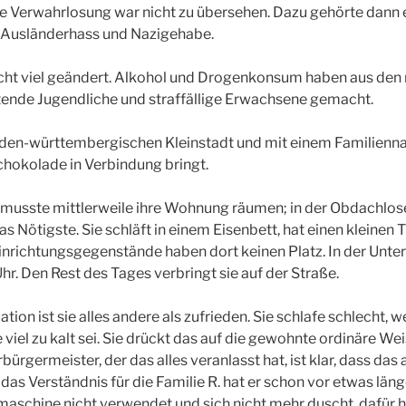
Ihre Verwahrlosung war nicht zu übersehen. Dazu gehörte dann
n Ausländerhass und Nazigehabe.
nicht viel geändert. Alkohol und Drogenkonsum haben aus den
tende Jugendliche und straffällige Erwachsene gemacht.
 baden-württembergischen Kleinstadt und mit einem Familien
Schokolade in Verbindung bringt.
., musste mittlerweile ihre Wohnung räumen; in der Obdachlos
as Nötigste. Sie schläft in einem Eisenbett, hat einen kleinen 
Einrichtungsgegenstände haben dort keinen Platz. In der Unterk
hr. Den Rest des Tages verbringt sie auf der Straße.
ation ist sie alles andere als zufrieden. Sie schlafe schlecht, w
iel zu kalt sei. Sie drückt das auf die gewohnte ordinäre Wei
rgermeister, der das alles veranlasst hat, ist klar, dass das
das Verständnis für die Familie R. hat er schon vor etwas länge
aschine nicht verwendet und sich nicht mehr duscht, dafür h