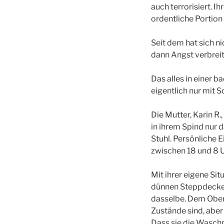
auch terrorisiert. 
ordentliche Portio
Seit dem hat sich 
dann Angst verbrei
Das alles in einer
eigentlich nur mit 
Die Mutter, Karin R
in ihrem Spind nur d
Stuhl. Persönliche 
zwischen 18 und 8 U
Mit ihrer eigene Situ
dünnen Steppdecke v
dasselbe. Dem Oberbü
Zustände sind, aber 
Dass sie die Waschm