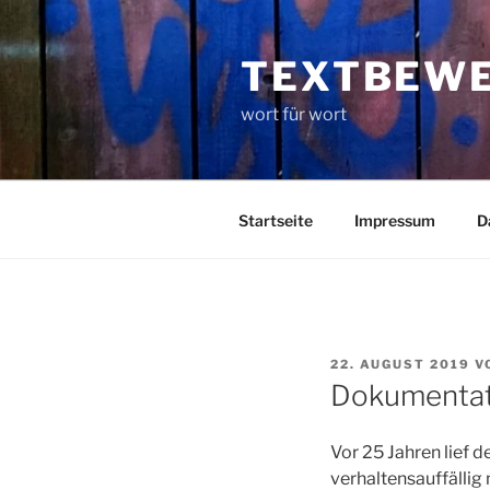
Zum
Inhalt
TEXTBEW
springen
wort für wort
Startseite
Impressum
D
VERÖFFENTLICHT
22. AUGUST 2019
V
AM
Dokumentati
Vor 25 Jahren lief 
verhaltensauffällig