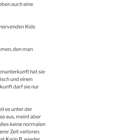
 eben auch eine
 nervenden Kids
namen, den man
enunterkunft hat sie
Tisch und einen
unft darf sie nur
eil es unter der
se aus, meint aber
 alles keine normalen
rer Zeit verloren.
at Karin R. wieder