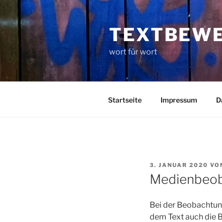
Zum
Inhalt
TEXTBEW
springen
wort für wort
Startseite
Impressum
D
VERÖFFENTLICHT
3. JANUAR 2020
VO
AM
Medienbeoba
Bei der Beobachtung
dem Text auch die 