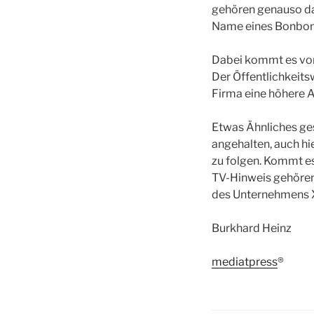
gehören genauso da
Name eines Bonbonh
Dabei kommt es vor
Der Öffentlichkeits
Firma eine höhere 
Etwas Ähnliches ge
angehalten, auch h
zu folgen. Kommt es
TV-Hinweis gehören
des Unternehmens XY
Burkhard Heinz
mediatpress
®