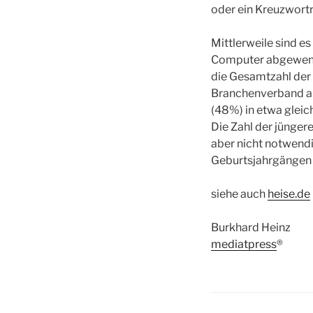
oder ein Kreuzwortr
Mittlerweile sind e
Computer abgewende
die Gesamtzahl der 
Branchenverband an
(48%) in etwa gleich
Die Zahl der jünger
aber nicht notwend
Geburtsjahrgängen 
siehe auch
heise.de
Burkhard Heinz
mediatpress
®