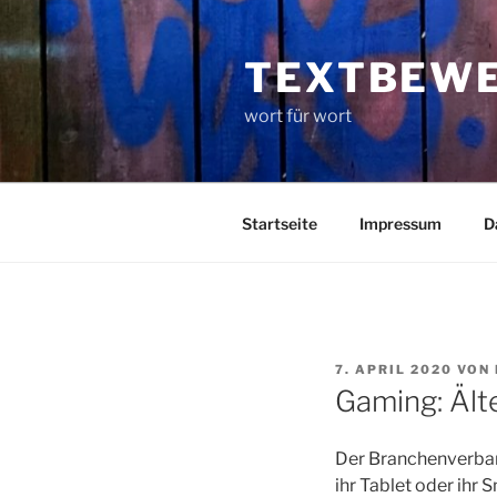
Zum
Inhalt
TEXTBEW
springen
wort für wort
Startseite
Impressum
D
VERÖFFENTLICHT
7. APRIL 2020
VON
AM
Gaming: Ält
Der Branchenverban
ihr Tablet oder ihr