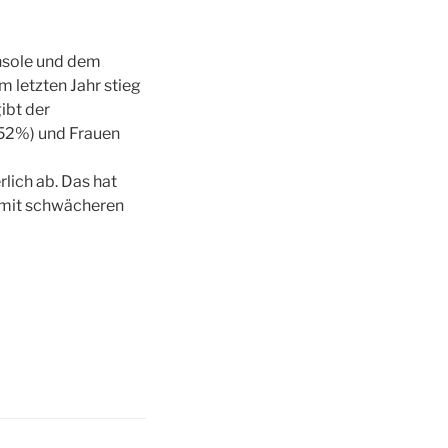
onsole und dem
 letzten Jahr stieg
ibt der
52%) und Frauen
lich ab. Das hat
 mit schwächeren