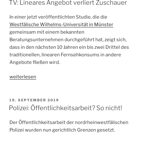
das
TV: Lineares Angebot verliert Zuschauer
Darknet?“
In einer jetzt veröffentlichten Studie, die die
Westfälische Wilhelms-Universität in Münster
gemeinsam mit einem bekannten
Beratungsunternehmen durchgeführt hat, zeigt sich,
dass in den nächsten 10 Jahren ein bis zwei Drittel des
traditionellen, linearen Fernsehkonsums in andere
Angebote fließen wird.
„TV:
weiterlesen
Lineares
Angebot
verliert
VERÖFFENTLICHT
19. SEPTEMBER 2019
AM
Zuschauer“
Polizei: Öffentlichkeitsarbeit? So nicht!
Der Öffentlichkeitsarbeit der nordrheinwestfälischen
Polizei wurden nun gerichtlich Grenzen gesetzt.