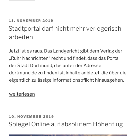
Mails
und
(k)ein
VERÖFFENTLICHT
11. NOVEMBER 2019
AM
Ende?“
Stadtportal darf nicht mehr verlegerisch
arbeiten
Jetzt ist es raus. Das Landgericht gibt dem Verlag der
„Ruhr Nachrichten“ recht und findet, dass das Portal
der Stadt Dortmund, das unter der Adresse
dortmund.de zu finden ist, Inhalte anbietet, die über die
eigentlich zulässige Informationspflicht hinausgehen.
„Stadtportal
weiterlesen
darf
nicht
mehr
VERÖFFENTLICHT
10. NOVEMBER 2019
AM
verlegerisch
Spiegel Online auf absolutem Höhenflug
arbeiten“