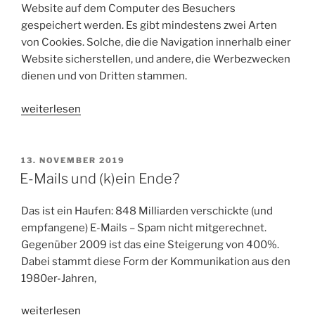
Umgang
Website auf dem Computer des Besuchers
mit
gespeichert werden. Es gibt mindestens zwei Arten
digitalen
von Cookies. Solche, die die Navigation innerhalb einer
Medien“
Website sicherstellen, und andere, die Werbezwecken
dienen und von Dritten stammen.
„Internet:
weiterlesen
„Cookiekalypse“
oder
warum
VERÖFFENTLICHT
13. NOVEMBER 2019
AM
Cookies
E-Mails und (k)ein Ende?
keine
Zukunft
Das ist ein Haufen: 848 Milliarden verschickte (und
haben“
empfangene) E-Mails – Spam nicht mitgerechnet.
Gegenüber 2009 ist das eine Steigerung von 400%.
Dabei stammt diese Form der Kommunikation aus den
1980er-Jahren,
„E-
weiterlesen