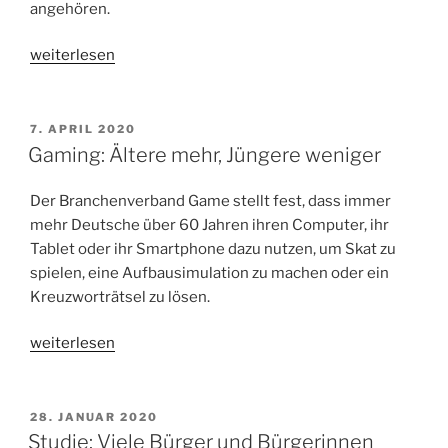
angehören.
„Textbomben?“
weiterlesen
VERÖFFENTLICHT
7. APRIL 2020
AM
Gaming: Ältere mehr, Jüngere weniger
Der Branchenverband Game stellt fest, dass immer
mehr Deutsche über 60 Jahren ihren Computer, ihr
Tablet oder ihr Smartphone dazu nutzen, um Skat zu
spielen, eine Aufbausimulation zu machen oder ein
Kreuzworträtsel zu lösen.
„Gaming:
weiterlesen
Ältere
mehr,
Jüngere
VERÖFFENTLICHT
28. JANUAR 2020
AM
weniger“
Studie: Viele Bürger und Bürgerinnen