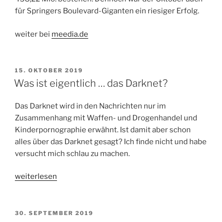
für Springers Boulevard-Giganten ein riesiger Erfolg.
weiter bei
meedia.de
VERÖFFENTLICHT
15. OKTOBER 2019
AM
Was ist eigentlich … das Darknet?
Das Darknet wird in den Nachrichten nur im
Zusammenhang mit Waffen- und Drogenhandel und
Kinderpornographie erwähnt. Ist damit aber schon
alles über das Darknet gesagt? Ich finde nicht und habe
versucht mich schlau zu machen.
„Was
weiterlesen
ist
eigentlich
…
VERÖFFENTLICHT
30. SEPTEMBER 2019
AM