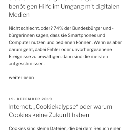
benötigen Hilfe im Umgang mit digitalen
Medien
Nicht schlecht, oder? 74% der Bundesbürger und -
bürgerinnen sagen, dass sie Smartphones und
Computer nutzen und bedienen können. Wenn es aber
darum geht, dabei Fehler oder unvorhergesehene
Ereignisse zu bewältigen, dann sind die meisten
aufgeschmissen.
„Studie:
weiterlesen
Viele
Bürger
und
VERÖFFENTLICHT
19. DEZEMBER 2019
AM
Bürgerinnen
Internet: „Cookiekalypse“ oder warum
benötigen
Cookies keine Zukunft haben
Hilfe
im
Cookies sind kleine Dateien, die bei dem Besuch einer