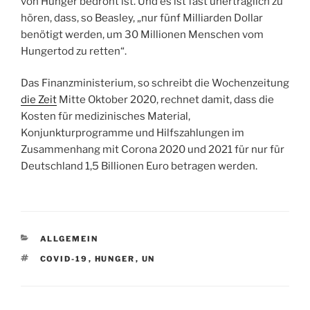
von Hunger bedroht ist. Und es ist fast unerträglich zu
hören, dass, so Beasley, „nur fünf Milliarden Dollar
benötigt werden, um 30 Millionen Menschen vom
Hungertod zu retten“.
Das Finanzministerium, so schreibt die Wochenzeitung
die Zeit
Mitte Oktober 2020, rechnet damit, dass die
Kosten für medizinisches Material,
Konjunkturprogramme und Hilfszahlungen im
Zusammenhang mit Corona 2020 und 2021 für nur für
Deutschland 1,5 Billionen Euro betragen werden.
KATEGORIEN
ALLGEMEIN
SCHLAGWÖRTER
COVID-19
,
HUNGER
,
UN