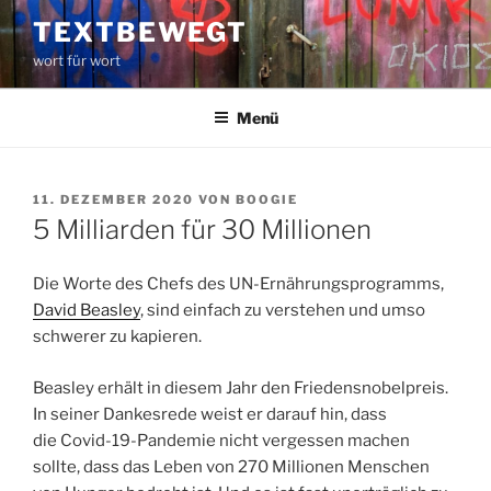
Zum
TEXTBEWEGT
Inhalt
wort für wort
springen
Menü
VERÖFFENTLICHT
11. DEZEMBER 2020
VON
BOOGIE
AM
5 Milliarden für 30 Millionen
Die Worte des Chefs des UN-Ernährungsprogramms,
David Beasley
, sind einfach zu verstehen und umso
schwerer zu kapieren.
Beasley erhält in diesem Jahr den Friedensnobelpreis.
In seiner Dankesrede weist er darauf hin, dass
die Covid-19-Pandemie nicht vergessen machen
sollte, dass das Leben von 270 Millionen Menschen