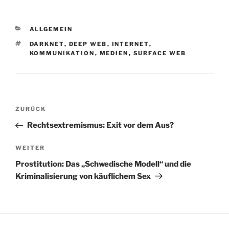
KATEGORIEN
ALLGEMEIN
SCHLAGWÖRTER
DARKNET
,
DEEP WEB
,
INTERNET
,
KOMMUNIKATION
,
MEDIEN
,
SURFACE WEB
Beitragsnavigation
Vorheriger
ZURÜCK
Beitrag
Rechtsextremismus: Exit vor dem Aus?
Nächster
WEITER
Beitrag
Prostitution: Das „Schwedische Modell“ und die
Kriminalisierung von käuflichem Sex