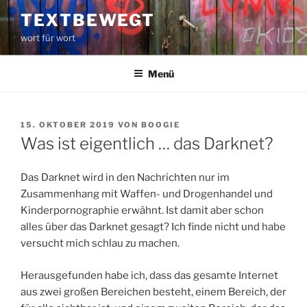
Zum
TEXTBEWEGT
Inhalt
wort für wort
springen
Menü
VERÖFFENTLICHT
15. OKTOBER 2019
VON
BOOGIE
AM
Was ist eigentlich … das Darknet?
Das Darknet wird in den Nachrichten nur im
Zusammenhang mit Waffen- und Drogenhandel und
Kinderpornographie erwähnt. Ist damit aber schon
alles über das Darknet gesagt? Ich finde nicht und habe
versucht mich schlau zu machen.
Herausgefunden habe ich, dass das gesamte Internet
aus zwei großen Bereichen besteht, einem Bereich, der