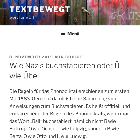
Zum
TEXTBEWEGT
Inhalt
wort für wort
springen
Menü
VERÖFFENTLICHT
8. NOVEMBER 2019
VON
BOOGIE
AM
Wie Nazis buchstabieren oder Ü
wie Übel
Die Regeln für das Phonodiktat erschienen zum ersten
Mal 1983. Gemeint damit ist eine Sammlung von
Anweisungen zum Buchstabieren. Es heißt offiziell und
entsprechend der Regeln des Phonodiktats, wenn man
das Wort „Ball“ buchstabiert, nämlich nicht B wie
Bottrop, O wie Ochse, L wie Leipzig, sondern B wie
Berta, O wie Otto und L wie Ludwig.